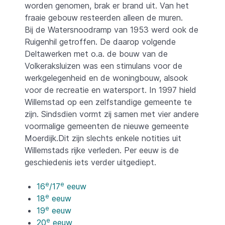
worden genomen, brak er brand uit. Van het
fraaie gebouw resteerden alleen de muren.
Bij de Watersnoodramp van 1953 werd ook de
Ruigenhil getroffen. De daarop volgende
Deltawerken met o.a. de bouw van de
Volkeraksluizen was een stimulans voor de
werkgelegenheid en de woningbouw, alsook
voor de recreatie en watersport. In 1997 hield
Willemstad op een zelfstandige gemeente te
zijn. Sindsdien vormt zij samen met vier andere
voormalige gemeenten de nieuwe gemeente
Moerdijk.Dit zijn slechts enkele notities uit
Willemstads rijke verleden. Per eeuw is de
geschiedenis iets verder uitgediept.
e
e
16
/17
eeuw
e
18
eeuw
e
19
eeuw
e
20
eeuw