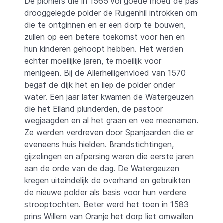
De pioniers die in 1565 vol goede moed de pas
drooggelegde polder de Ruigenhil introkken om
die te ontginnen en er een dorp te bouwen,
zullen op een betere toekomst voor hen en
hun kinderen gehoopt hebben. Het werden
echter moeilijke jaren, te moeilijk voor
menigeen. Bij de Allerheiligenvloed van 1570
begaf de dijk het en liep de polder onder
water. Een jaar later kwamen de Watergeuzen
die het Eiland plunderden, de pastoor
wegjaagden en al het graan en vee meenamen.
Ze werden verdreven door Spanjaarden die er
eveneens huis hielden. Brandstichtingen,
gijzelingen en afpersing waren die eerste jaren
aan de orde van de dag. De Watergeuzen
kregen uiteindelijk de overhand en gebruikten
de nieuwe polder als basis voor hun verdere
strooptochten. Beter werd het toen in 1583
prins Willem van Oranje het dorp liet omwallen