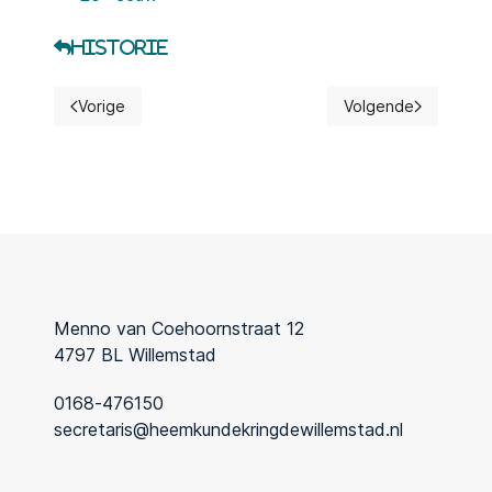
Historie
Vorige
Volgende
Vorig artikel: Archeologie
Volgende artikel: S
Menno van Coehoornstraat 12
4797 BL Willemstad
0168-476150
secretaris@heemkundekringdewillemstad.nl